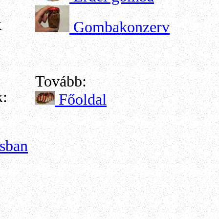
k
Gombakonzerv
Tovább:
k:
Főoldal
csban