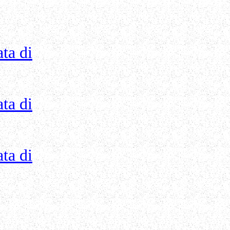
ta di
ta di
ta di