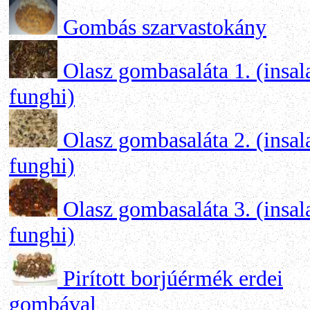
Gombás szarvastokány
Olasz gombasaláta 1. (insala
funghi)
Olasz gombasaláta 2. (insala
funghi)
Olasz gombasaláta 3. (insala
funghi)
Pirított borjúérmék erdei
gombával