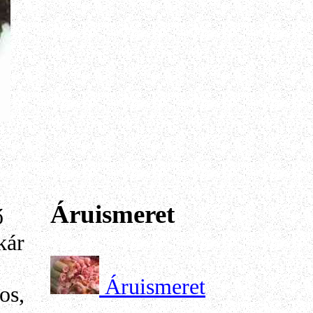
Áruismeret
ő
kár
Áruismeret
os,