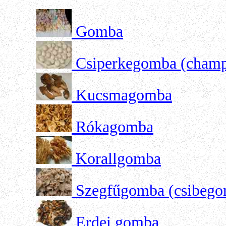
Gomba
Csiperkegomba (cham
Kucsmagomba
Rókagomba
Korallgomba
Szegfűgomba (csibeg
Erdei gomba