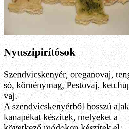
Nyuszipirítósok
Szendvicskenyér, oreganovaj, ten
só, köménymag, Pestovaj, ketchu
vaj.
A szendvicskenyérből hosszú ala
kanapékat készítek, melyeket a
következő módokon készítek el: