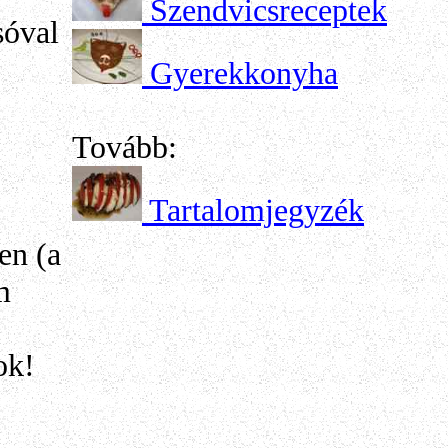
Szendvicsreceptek
sóval
Gyerekkonyha
Tovább:
Tartalomjegyzék
en (a
m
ok!