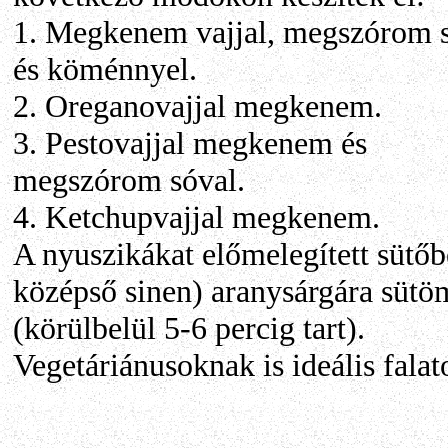
1. Megkenem vajjal, megszórom 
és köménnyel.
2. Oreganovajjal megkenem.
3. Pestovajjal megkenem és
megszórom sóval.
4. Ketchupvajjal megkenem.
A nyuszikákat előmelegített sütőb
középső sinen) aranysárgára sütö
(körülbelül 5-6 percig tart).
Vegetáriánusoknak is ideális falat