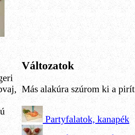
Változatok
geri
Más alakúra szúrom ki a pirít
pvaj,
kú
Partyfalatok, kanapék