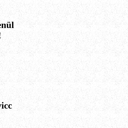
enül
!
icc