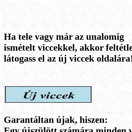
Ha tele vagy már az unalomig
ismételt viccekkel, akkor feltétl
látogass el az új viccek oldalára
Garantáltan újak, hiszen:
Egy újszülött számára minden v