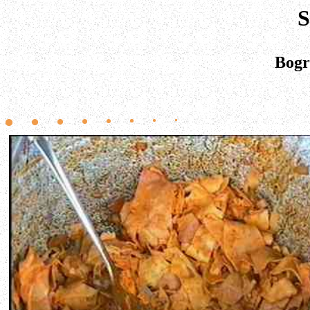
S
Bogr