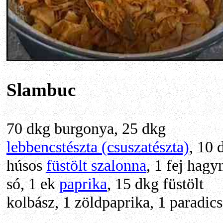
Slambuc
70 dkg burgonya, 25 dkg
lebbencstészta (csuszatészta)
, 10 
húsos
füstölt szalonna
, 1 fej hagy
só, 1 ek
paprika
, 15 dkg füstölt
kolbász, 1 zöldpaprika, 1 paradic