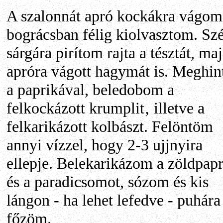
A szalonnát apró kockákra vágom
bográcsban félig kiolvasztom. Sz
sárgára pirítom rajta a tésztát, ma
apróra vágott hagymát is. Meghi
a paprikával, beledobom a
felkockázott krumplit‚ illetve a
felkarikázott kolbászt. Felöntöm
annyi vízzel, hogy 2-3 ujjnyira
ellepje. Belekarikázom a zöldpapr
és a paradicsomot, sózom és kis
lángon - ha lehet lefedve - puhára
főzöm.