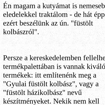
Én magam a kutyámat is nemese
eledelekkel traktálom - de hát ép
ezért beszélünk az ún. "füstölt
kolbászról".
Persze a kereskedelemben fellelh
termékpalettában is vannak kivál
termékek: itt említenénk meg a
"Gyulai füstölt kolbász", vagy a
"füstölt házikolbász" nevű
készítményeket. Nekik nem kell