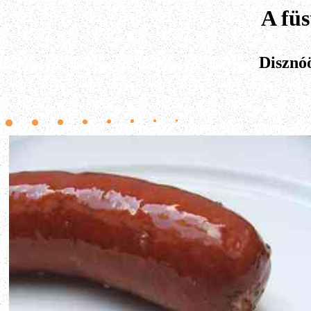
A füs
Disznóö