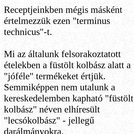
Receptjeinkben mégis másként
értelmezzük ezen "terminus
technicus"-t.
Mi az általunk felsorakoztatott
ételekben a füstölt kolbász alatt a
"jóféle" termékeket értjük.
Semmiképpen nem utalunk a
kereskedelemben kapható "füstölt
kolbász" néven elhíresült
"lecsókolbász" - jellegű
darálmányokra.