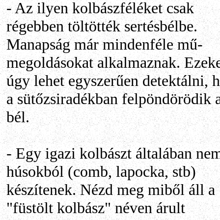
- Az ilyen kolbászféléket csak
régebben töltötték sertésbélbe.
Manapság már mindenféle mű-
megoldásokat alkalmaznak. Ezeke
úgy lehet egyszerűen detektálni, 
a sütőzsiradékban felpöndörödik 
bél.
- Egy igazi kolbászt általában ne
húsokból (comb, lapocka, stb)
készítenek. Nézd meg miből áll a
"füstölt kolbász" néven árult