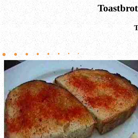
Toastbro
T