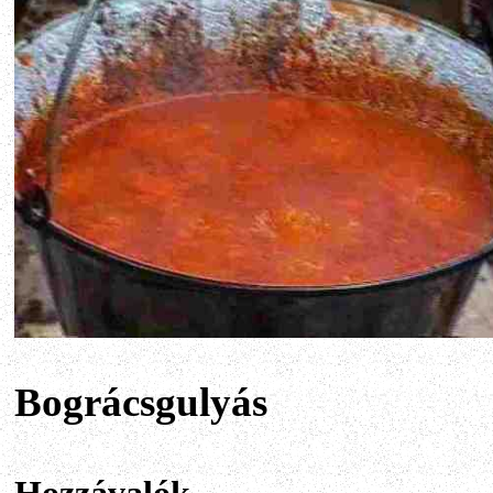
Bográcsgulyás
Hozzávalók