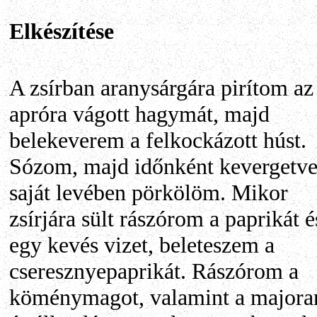
Elkészítése
A zsírban aranysárgára pirítom az
apróra vágott hagymát, majd
belekeverem a felkockázott húst.
Sózom, majd időnként kevergetv
saját levében pörkölöm. Mikor
zsírjára sült rászórom a paprikát é
egy kevés vizet, beleteszem a
cseresznyepaprikát. Rászórom a
köménymagot, valamint a majora