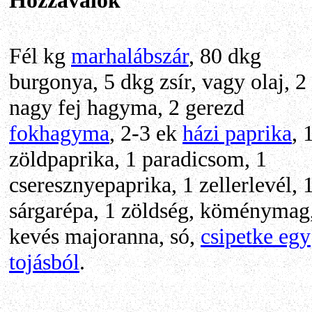
Fél kg
marhalábszár
, 80 dkg
burgonya, 5 dkg zsír, vagy olaj, 2
nagy fej hagyma, 2 gerezd
fokhagyma
, 2-3 ek
házi paprika
, 
zöldpaprika, 1 paradicsom, 1
cseresznyepaprika, 1 zellerlevél, 
sárgarépa, 1 zöldség, köménymag
kevés majoranna, só,
csipetke egy
tojásból
.