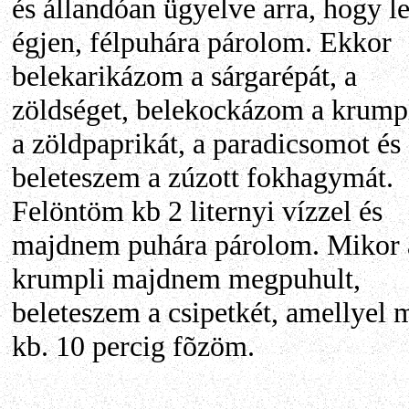
és állandóan ügyelve arra, hogy l
égjen, félpuhára párolom. Ekkor
belekarikázom a sárgarépát, a
zöldséget, belekockázom a krumpl
a zöldpaprikát, a paradicsomot és
beleteszem a zúzott fokhagymát.
Felöntöm kb 2 liternyi vízzel és
majdnem puhára párolom. Mikor 
krumpli majdnem megpuhult,
beleteszem a csipetkét, amellyel 
kb. 10 percig fõzöm.