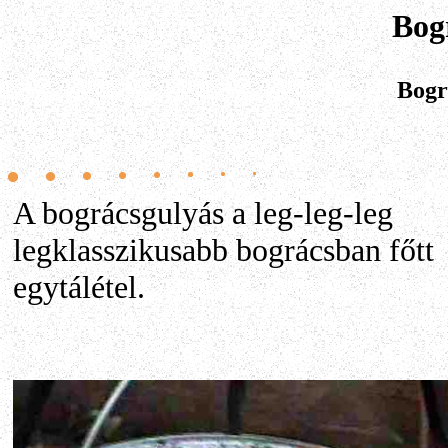
Bog
Bogr
A bográcsgulyás a leg-leg-leg
legklasszikusabb bográcsban főtt
egytálétel.