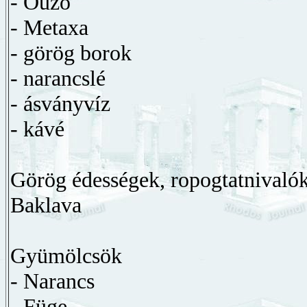
- Ouzo
- Metaxa
- görög borok
- narancslé
- ásványvíz
- kávé
Görög édességek, ropogtatnivalók
Baklava
Gyümölcsök
- Narancs
- Füge