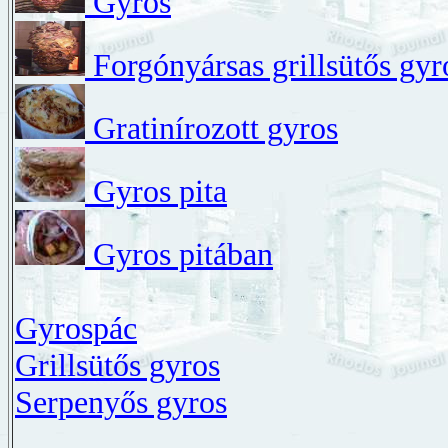
Gyros
Forgónyársas grillsütős gyr
Gratinírozott gyros
Gyros pita
Gyros pitában
Gyrospác
Grillsütős gyros
Serpenyős gyros