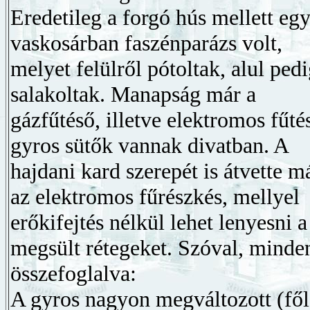
Eredetileg a forgó hús mellett eg
vaskosárban faszénparázs volt,
melyet felülről pótoltak, alul ped
salakoltak. Manapság már a
gázfűtéső, illetve elektromos fűté
gyros sütők vannak divatban. A
hajdani kard szerepét is átvette m
az elektromos fűrészkés, mellyel
erőkifejtés nélkül lehet lenyesni a
megsült rétegeket. Szóval, minde
összefoglalva:
A gyros nagyon megváltozott (fő