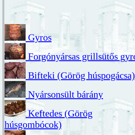
Gyros
Forgónyársas grillsütős gyr
Bifteki (Görög húspogácsa)
Nyársonsült bárány
Keftedes (Görög
húsgombócok)