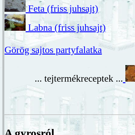
Feta (friss juhsajt)
Labna (friss juhsajt)
Görög sajtos partyfalatka
... tejtermékreceptek ...
A gyrosról