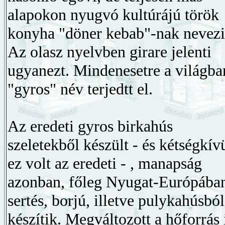
alapokon nyugvó kultúrájú török
konyha "döner kebab"-nak nevezi
Az olasz nyelvben girare jelenti
ugyanezt. Mindenesetre a világba
"gyros" név terjedtt el.
Az eredeti gyros birkahús
szeletekből készült - és kétségkív
ez volt az eredeti - , manapság
azonban, főleg Nyugat-Európába
sertés, borjú, illetve pulykahúsból
készítik. Megváltozott a hőforrás 