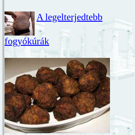
A legelterjedtebb
fogyókúrák