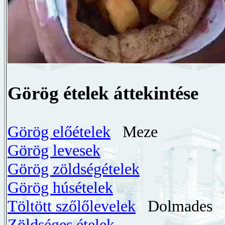
Görög ételek áttekintése
Görög előételek
Meze
Görög levesek
Görög zöldségételek
Görög húsételek
Töltött szőlőlevelek
Dolmades
Zöldséges ételek