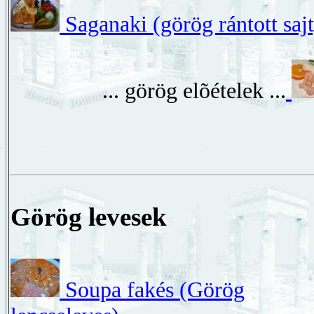
Saganaki (görög rántott sajt
... görög elõételek ...
Görög levesek
Soupa fakés (Görög