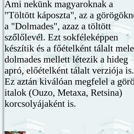
Ami nekünk magyaroknak a
"Töltött káposzta", az a görögökn
a "Dolmades", azaz a töltött
szőlőlevél. Ezt sokféleképpen
készítik és a főételként tálalt mel
dolmades mellett létezik a hideg
apró, előételként tálalt verziója is.
Ez aztán kiválóan megfelel a gör
italok (Ouzo, Metaxa, Retsina)
korcsolyájaként is.