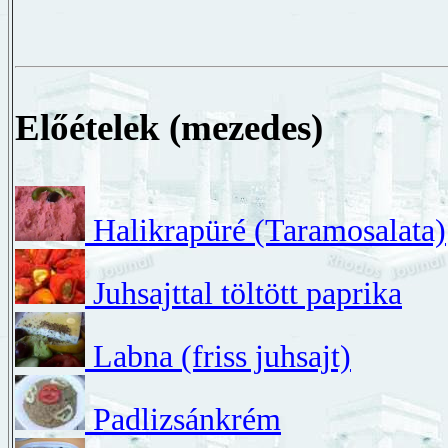
Előételek (mezedes)
Halikrapüré (Taramosalata)
Juhsajttal töltött paprika
Labna (friss juhsajt)
Padlizsánkrém