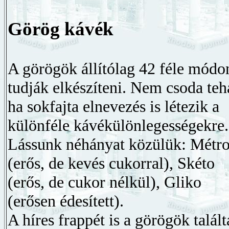
Görög kávék
A görögök állítólag 42 féle módo
tudják elkészíteni. Nem csoda teh
ha sokfajta elnevezés is létezik a
különféle kávékülönlegességekre.
Lássunk néhányat közülük: Métr
(erős, de kevés cukorral), Skéto
(erős, de cukor nélkül), Gliko
(erősen édesített).
A híres frappét is a görögök talál