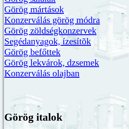
Görög mártások
Konzerválás görög módra
Görög zöldségkonzervek
Segédanyagok, ízesítõk
Görög befőttek
Görög lekvárok, dzsemek
Konzerválás olajban
Görög italok