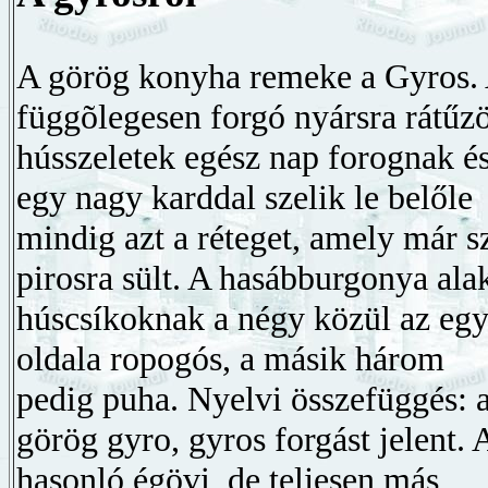
A görög konyha remeke a Gyros.
függõlegesen forgó nyársra rátűzö
hússzeletek egész nap forognak é
egy nagy karddal szelik le belőle
mindig azt a réteget, amely már s
pirosra sült. A hasábburgonya ala
húscsíkoknak a négy közül az egy
oldala ropogós, a másik három
pedig puha. Nyelvi összefüggés: 
görög gyro, gyros forgást jelent. 
hasonló égövi, de teljesen más