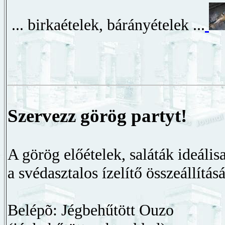
... birkaételek, bárányételek ...
Szervezz görög partyt!
A görög előételek, saláták ideális
a svédasztalos ízelítő összeállításá
Belépõ: Jégbehűtött Ouzo