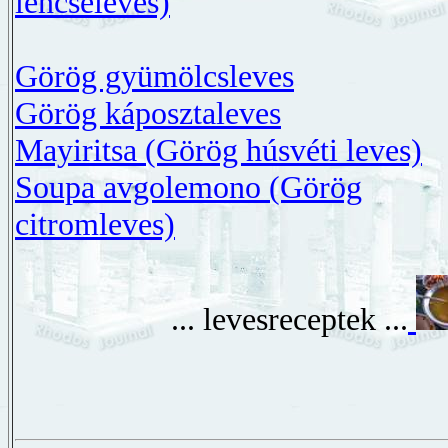
lencseleves)
Görög gyümölcsleves
Görög káposztaleves
Mayiritsa (Görög húsvéti leves)
Soupa avgolemono (Görög
citromleves)
... levesreceptek ...