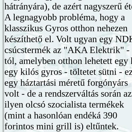
hátrányára), de azért nagyszerű ét
A legnagyobb probléma, hogy a
klasszikus Gyros otthon nehezen
készíthető el. Volt ugyan egy ND
csúcstermék az "AKA Elektrik" -
tól, amelyben otthon lehetett egy 
egy kilós gyros - töltetet sütni - e
egy háztartási méretű forgónyárs
volt - de a rendszerváltás során az
ilyen olcsó szocialista termékek
(mint a hasonlóan endéká 390
forintos mini grill is) eltűntek.