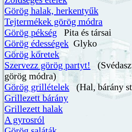
Görög halak, herkentyűk
Tejtermékek görög módra
Görög pékség
Pita és társai
Görög édességek
Glyko
Görög köretek
Szervezz görög partyt!
(Svédaszt
görög módra)
Görög grillételek
(Hal, bárány st
Grillezett bárány
Grillezett halak
A gyrosról
Görög saláták