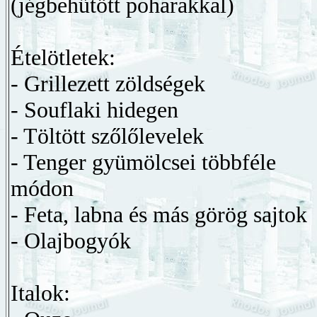
(jégbehűtött poharakkal)
Ételötletek:
- Grillezett zöldségek
- Souflaki hidegen
- Töltött szőlőlevelek
- Tenger gyümölcsei többféle
módon
- Feta, labna és más görög sajtok
- Olajbogyók
Italok: