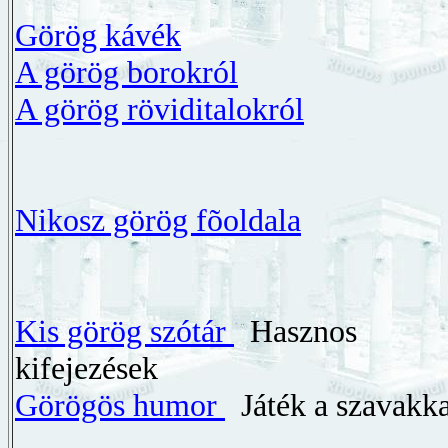
Görög kávék
A görög borokról
A görög röviditalokról
Nikosz görög fõoldala
Kis görög szótár
Hasznos
kifejezések
Görögös humor
Játék a szavakka